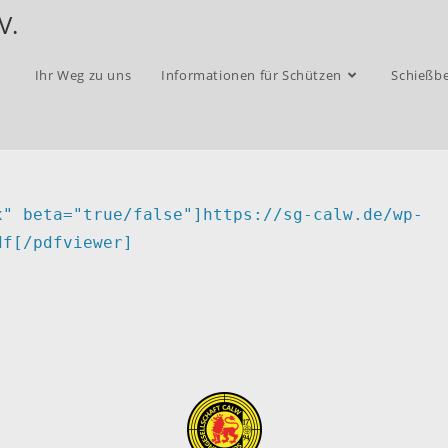
V.
Ihr Weg zu uns
Informationen für Schützen
Schießbe
x" beta="true/false"]https://sg-calw.de/wp-
df[/pdfviewer]